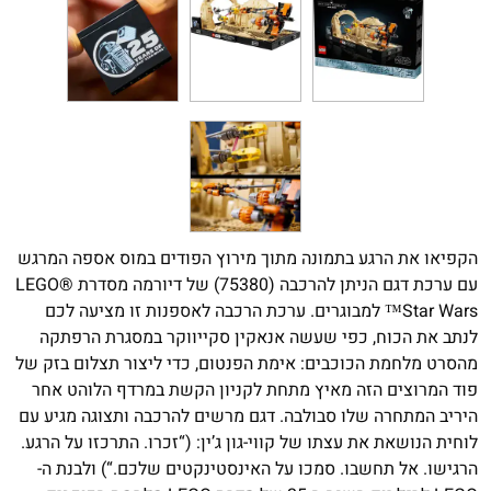
הקפיאו את הרגע בתמונה מתוך מירוץ הפודים במוס אספה המרגש
עם ערכת דגם הניתן להרכבה (75380) של דיורמה מסדרת LEGO®
Star Wars™ למבוגרים. ערכת הרכבה לאספנות זו מציעה לכם
לנתב את הכוח, כפי שעשה אנאקין סקייווקר במסגרת הרפתקה
מהסרט מלחמת הכוכבים: אימת הפנטום, כדי ליצור תצלום בזק של
פוד המרוצים הזה מאיץ מתחת לקניון הקשת במרדף הלוהט אחר
היריב המתחרה שלו סבולבה. דגם מרשים להרכבה ותצוגה מגיע עם
לוחית הנושאת את עצתו של קווי-גון ג’ין: (“זכרו. התרכזו על הרגע.
הרגישו. אל תחשבו. סמכו על האינסטינקטים שלכם.“) ולבנת ה-