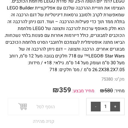
LEGO
לרגל יום השנה ה-25 של סדרת
LEGO
מלחמת הכוכבים.
העצימו את חוויית ההרכבה שלכם עם אפליקציית
Builder
LEGO
שמאפשרת לקרב ולסובב גרסאות דיגיטליות של דגם הרכבה זה
בתלת ממד תוך כדי פעילות ההרכבה – ועוד. דגם ניתן להרכבה זה
הוא חלק מאוסף ערכות להרכבה ותצוגה של
LEGO
מלחמת
הכוכבים למבוגרים, כולל דיורמות אחרות עם סצנות בלתי נשכחות.
הביאו מתנה אופטימלית לעצמכם ולחובבי הסרט מלחמת הכוכבים
מבוגרים אחרים. הרכבה ותצוגה – דגם ניתן להרכבה זה של
LEGO® Star Wars™ עם 718 חלקים בגובה מעל 12 ס“מ, רוחב
מעל 30 ס“מ ועומק מעל 14 ס“מ. גילאי: 18+ / מידות:
26.2X38.2X7.05 ס”מ / מס’ חלקים: 718
מק"ט:
75380
₪
359
₪
580
מחיר:
מחיר מבצע:
הוסף לסל
קניה מהירה